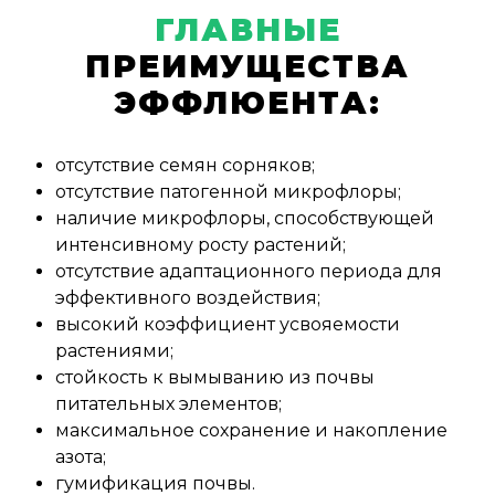
ГЛАВНЫЕ
ПРЕИМУЩЕСТВА
ЭФФЛЮЕНТА:
отсутствие семян сорняков;
Заполните заявку на
отсутствие патогенной микрофлоры;
Feedback request
наличие микрофлоры, способствующей
обратную связь
интенсивному росту растений;
отсутствие адаптационного периода для
эффективного воздействия;
высокий коэффициент усвояемости
растениями;
стойкость к вымыванию из почвы
питательных элементов;
максимальное сохранение и накопление
азота;
гумификация почвы.