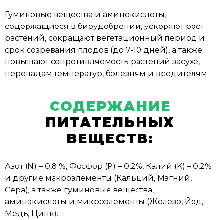
Гуминовые вещества и аминокислоты,
содержащиеся в биоудобрении, ускоряют рост
I give my consent to the processing of my
Я согласен на обработку персональных
растений, сокращают вегетационный период и
personal data
данных согласно Политике
срок созревания плодов (до 7-10 дней), а также
конфиденциальности»
Send
повышают сопротивляемость растений засухе,
перепадам температур, болезням и вредителям.
Отправить
СОДЕРЖАНИЕ
ПИТАТЕЛЬНЫХ
ВЕЩЕСТВ:
Азот (N) – 0,8 %, Фосфор (P) – 0,2%, Калий (K) – 0,2%
и другие макроэлементы (Кальций, Магний,
Сера), а также гуминовые вещества,
аминокислоты и микроэлементы (Железо, Йод,
Медь, Цинк).