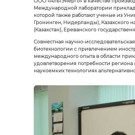
ООО «АльтЭнерго» в качестве произво
Международной лаборатории прикладн
которой также работают ученые из Унив
Гронинген, Нидерланды), Казахского 
(Казахстан), Ереванского государствен
Совместная научно-исследовательская
биотехнологии с привлечением иност
международного опыта в области прик
удовлетворения потребности региона 
наукоемких технологиях альтернативн