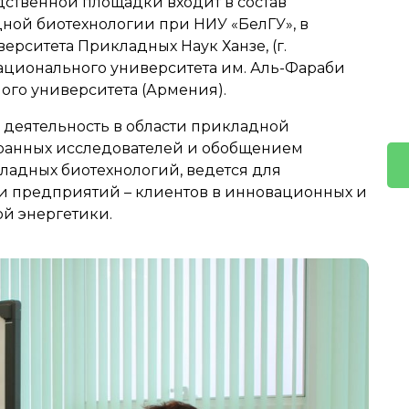
дственной площадки входит в состав
ой биотехнологии при НИУ «БелГУ», в
ерситета Прикладных Наук Ханзе, (г.
национального университета им. Аль-Фараби
Заполните заявку на
ного университета (Армения).
Feedback request
обратную связь
 деятельность в области прикладной
ранных исследователей и обобщением
ладных биотехнологий, ведется для
и предприятий – клиентов в инновационных и
ой энергетики.
I give my consent to the processing of my
Я согласен на обработку персональных