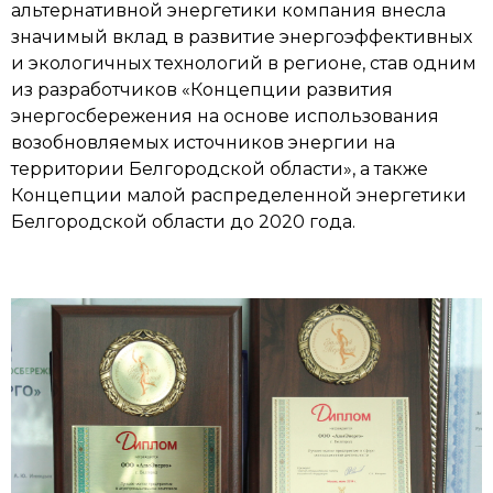
альтернативной энергетики компания внесла
значимый вклад в развитие энергоэффективных
и экологичных технологий в регионе, став одним
из разработчиков «Концепции развития
Заполните заявку на
энергосбережения на основе использования
Feedback request
обратную связь
возобновляемых источников энергии на
территории Белгородской области», а также
Концепции малой распределенной энергетики
Белгородской области до 2020 года.
I give my consent to the processing of my
Я согласен на обработку персональных